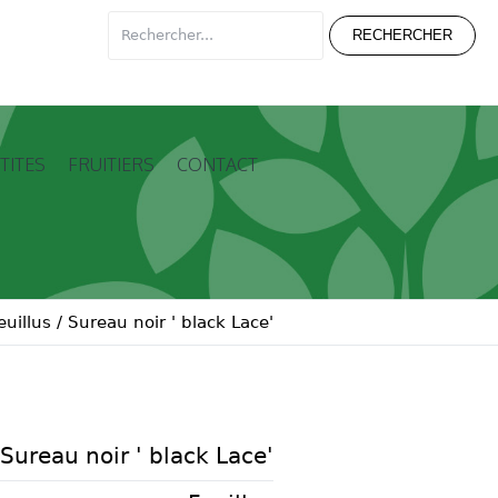
TITES
FRUITIERS
CONTACT
euillus
/
Sureau noir ' black Lace'
Sureau noir ' black Lace'