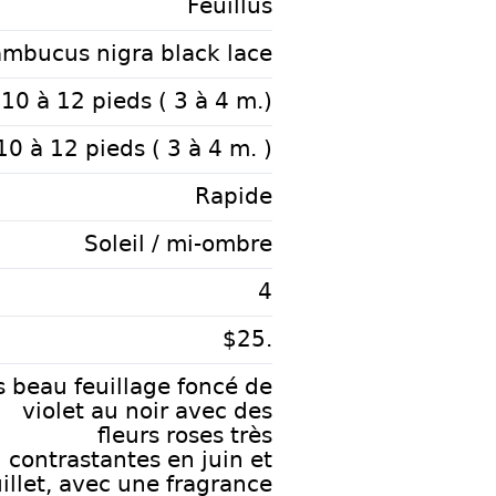
Feuillus
mbucus nigra black lace
10 à 12 pieds ( 3 à 4 m.)
10 à 12 pieds ( 3 à 4 m. )
Rapide
Soleil / mi-ombre
4
$25.
s beau feuillage foncé de
violet au noir avec des
fleurs roses très
contrastantes en juin et
uillet, avec une fragrance