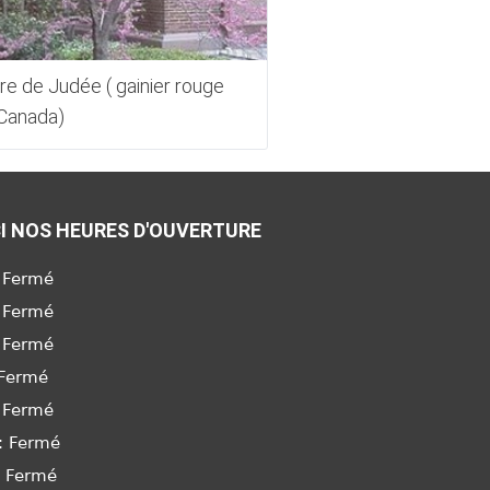
re de Judée ( gainier rouge
Arbre de Judée (gain
Canada)
Pansy' du Canada
I NOS HEURES D'OUVERTURE
 Fermé
 Fermé
 Fermé
 Fermé
 Fermé
: Fermé
: Fermé