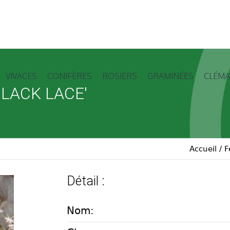
VIVACES
CONIFÈRES
ROSIERS
GRAMINÉES
CLÉMA
BLACK LACE'
Accueil
/
F
Détail :
Nom: