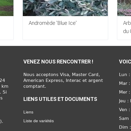
Andromède 'Blue Ice'
Arb
du 
VENEZ NOUS RENCONTRER !
VOIC
Nous acceptons Visa, Master Card,
Lun :
624
American Express, Interac et argent
Mar :
6 km
comptant.
. Si
Mer :
us
LIENS UTILES ET DOCUMENTS
Jeu :
Ven :
Liens
Sam 
Liste de variétés
).
Dim 