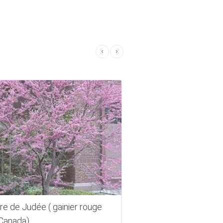
re de Judée ( gainier rouge
Arbre de Judée (gain
Canada)
Pansy' du Canada