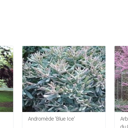
Andromède 'Blue Ice'
Arb
du 