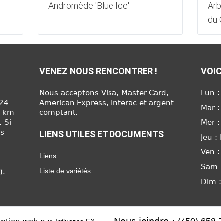
Andromède 'Blue Ice'
Arb
du 
VENEZ NOUS RENCONTRER !
VOIC
Nous acceptons Visa, Master Card,
Lun :
624
American Express, Interac et argent
Mar :
6 km
comptant.
. Si
Mer :
us
LIENS UTILES ET DOCUMENTS
Jeu :
Ven :
Liens
Sam 
Liste de variétés
).
Dim 
Nous joindre :