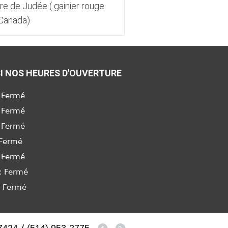
re de Judée ( gainier rouge
Arbre de Judée (gain
Canada)
Pansy' du Canada
I NOS HEURES D'OUVERTURE
 Fermé
 Fermé
 Fermé
 Fermé
 Fermé
: Fermé
: Fermé
/