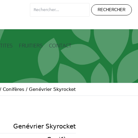
TITES
FRUITIERS
CONTACT
/
Conifères
/
Genévrier Skyrocket
Genévrier Skyrocket