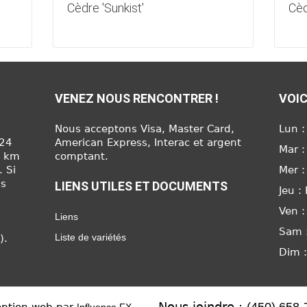
Cèdre 'Sunkist'
Cèd
VENEZ NOUS RENCONTRER !
VOIC
Nous acceptons Visa, Master Card,
Lun :
624
American Express, Interac et argent
Mar :
6 km
comptant.
. Si
Mer :
us
LIENS UTILES ET DOCUMENTS
Jeu :
Ven :
Liens
Sam 
Liste de variétés
).
Dim 
Nous joindre :