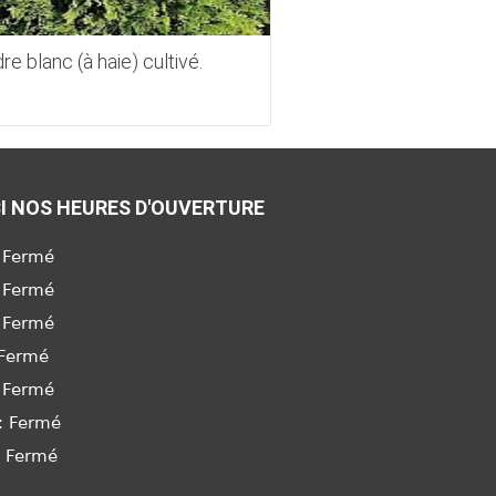
re blanc (à haie) cultivé.
Cèdre en boule little
Danica
I NOS HEURES D'OUVERTURE
 Fermé
 Fermé
 Fermé
 Fermé
 Fermé
: Fermé
: Fermé