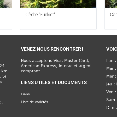
Cèdre 'Sunkist'
Cèd
VENEZ NOUS RENCONTRER !
VOIC
Nous acceptons Visa, Master Card,
Lun :
624
American Express, Interac et argent
Mar :
6 km
comptant.
. Si
Mer :
us
LIENS UTILES ET DOCUMENTS
Jeu :
Ven :
Liens
Sam 
Liste de variétés
).
Dim 